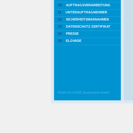
10
AUFTRAGSVERARBEITUNG
11
UNTERAUFTRAGNEHMER
12
SICHERHEITSMAßNAHMEN
13
DATENSCHUTZ-ZERTIFIKAT
14
PRESSE
15
ELOVADE
©2026 ELOVADE Deutschland GmbH