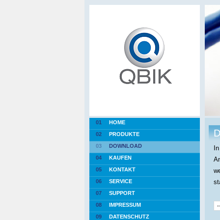
01
HOME
D
02
PRODUKTE
03
DOWNLOAD
I
04
KAUFEN
An
05
KONTAKT
we
06
SERVICE
st
07
SUPPORT
08
IMPRESSUM
09
DATENSCHUTZ