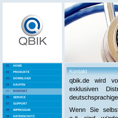
01
HOME
Kontakt
02
PRODUKTE
03
DOWNLOAD
qbik.de wird 
04
KAUFEN
exklusiven Dis
05
KONTAKT
deutschsprachige
06
SERVICE
07
SUPPORT
Wenn Sie selbst
08
IMPRESSUM
09
DATENSCHUTZ