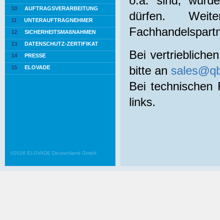
o.ä. sind, würd
10
AUFTRAGSVERARBEITUNG
dürfen. Weite
11
UNTERAUFTRAGNEHMER
Fachhandelspartn
12
SICHERHEITSMAßNAHMEN
13
DATENSCHUTZ-ZERTIFIKAT
Bei vertrieblich
14
PRESSE
15
ELOVADE
bitte an
sales@qb
Bei technischen
links.
©2026 ELOVADE Deutschland GmbH